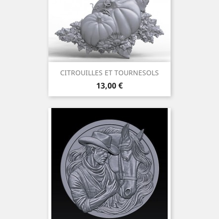
CITROUILLES ET TOURNESOLS
Prix
13,00 €