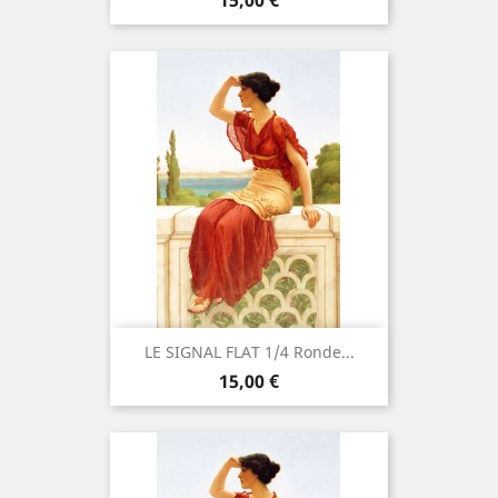
15,00 €
LE SIGNAL FLAT 1/4 Ronde...
Prix
15,00 €