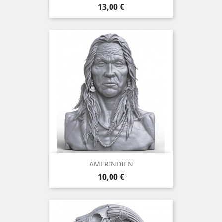
Prix
13,00 €
AMERINDIEN
Prix
10,00 €