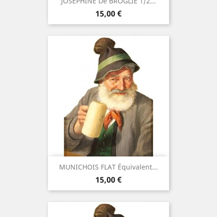
JOSEPHINE De BROGLIE 1/2...
Prix
15,00 €
MUNICHOIS FLAT Équivalent...
Prix
15,00 €