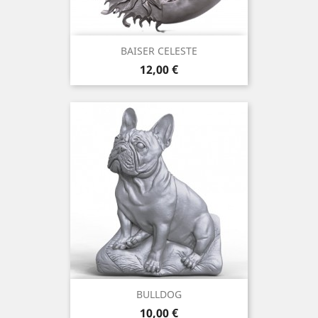
BAISER CELESTE
Prix
12,00 €
BULLDOG
Prix
10,00 €