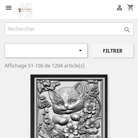
shopping_cart




FILTRER
Affichage 51-100 de 1204 article(s)