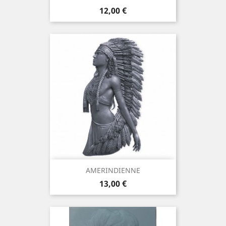
Prix
12,00 €
AMERINDIENNE
Prix
13,00 €