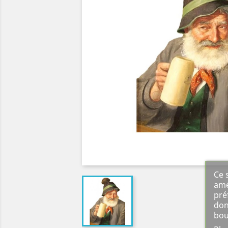
Ce 
amé
pré
don
bou