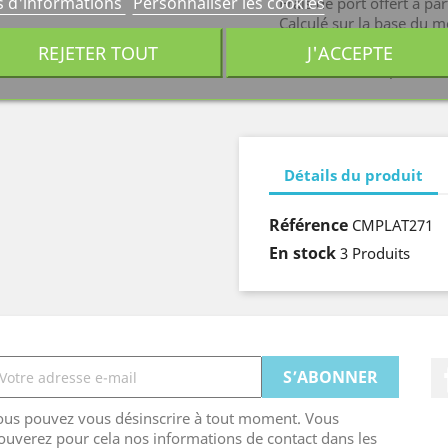
s d'informations
Personnaliser les cookies
Frais de port offert à pa
Calculé sur la base du m
REJETER TOUT
J'ACCEPTE
Contactez-nous pour tou
Détails du produit
Référence
CMPLAT271
En stock
3 Produits
ous pouvez vous désinscrire à tout moment. Vous
ouverez pour cela nos informations de contact dans les