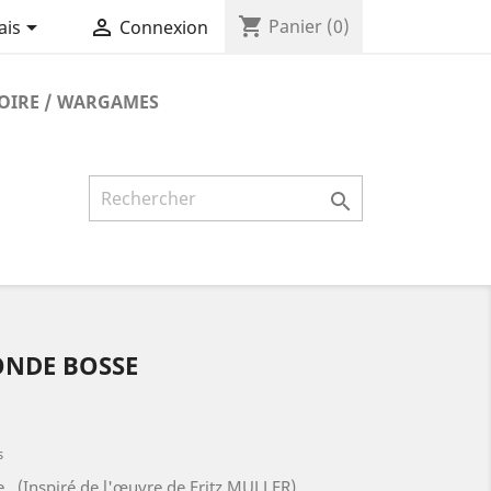
shopping_cart


Panier
(0)
ais
Connexion
TOIRE / WARGAMES

ONDE BOSSE
s
Inspiré de l'œuvre de Fritz MULLER)