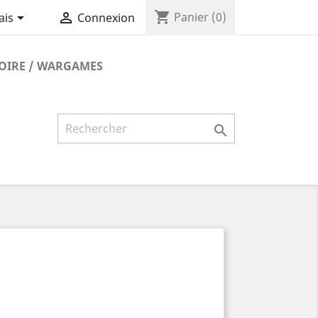
shopping_cart


Panier
(0)
ais
Connexion
TOIRE / WARGAMES
