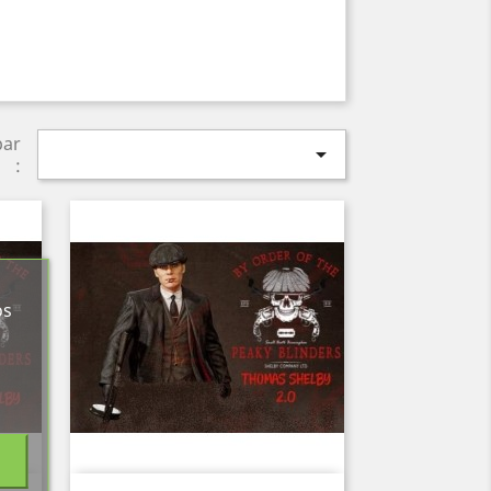
par

:
os