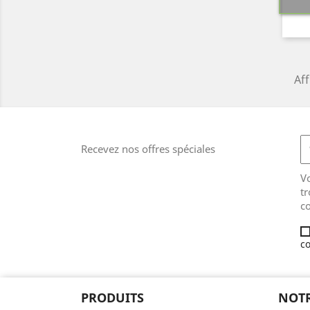
Aff
Recevez nos offres spéciales
V
tr
co
co
PRODUITS
NOTR