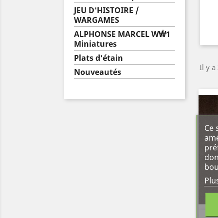
JEU D'HISTOIRE /
WARGAMES

ALPHONSE MARCEL WW1
Miniatures
Plats d'étain
Il y a
Nouveautés
Ce 
amé
pré
don
bou
Plu