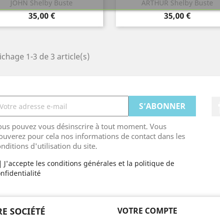
Aperçu rapide
Aperçu rapide


JOHN Shelby Buste
ARTHUR Shelby Buste
Prix
Prix
35,00 €
35,00 €
ichage 1-3 de 3 article(s)
ous pouvez vous désinscrire à tout moment. Vous
ouverez pour cela nos informations de contact dans les
nditions d'utilisation du site.
J'accepte les conditions générales et la politique de
nfidentialité
E SOCIÉTÉ
VOTRE COMPTE