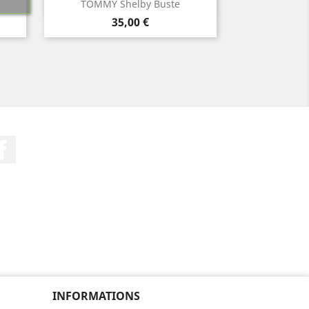
Aperçu rapide

TOMMY Shelby Buste
Prix
35,00 €
Facebook
INFORMATIONS