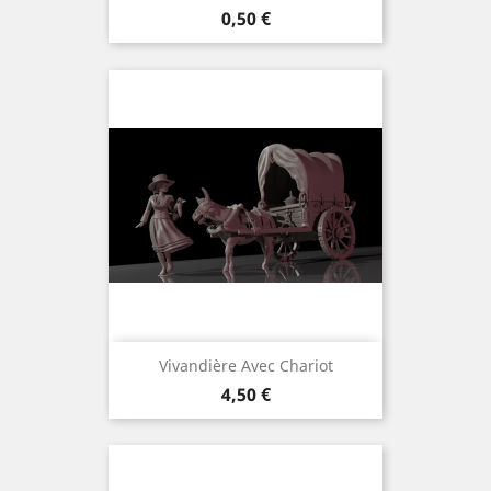
Prix
0,50 €
Vivandière Avec Chariot
Prix
4,50 €