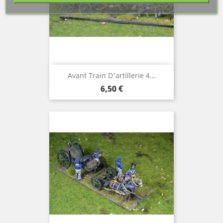
Avant Train D'artillerie 4...
Prix
6,50 €