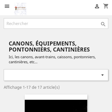
shopping_cart



CANONS, ÉQUIPEMENTS,
PONTONNIERS, CANTINIÈRES
Ici, les canons, avant-trains, caissons, pontonniers,
cantinières, etc...

Affichage 1-17 de 17 article(s)