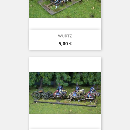
WURTZ
Prix
5,00 €