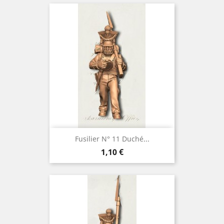
Fusilier N° 11 Duché...
Prix
1,10 €