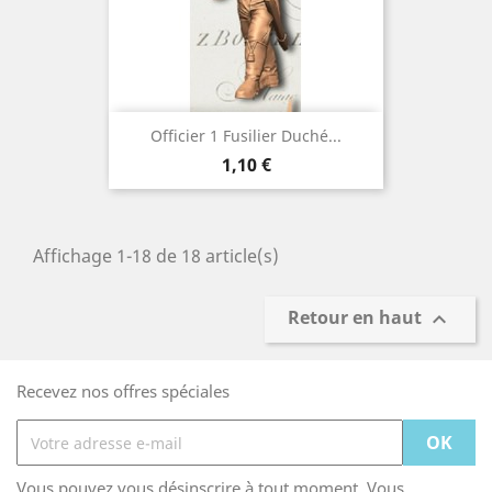
Officier 1 Fusilier Duché...
Prix
1,10 €
Affichage 1-18 de 18 article(s)
Retour en haut

Recevez nos offres spéciales
Vous pouvez vous désinscrire à tout moment. Vous