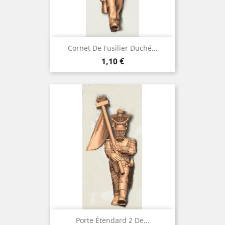
Cornet De Fusilier Duché...
Prix
1,10 €
Porte Étendard 2 De...