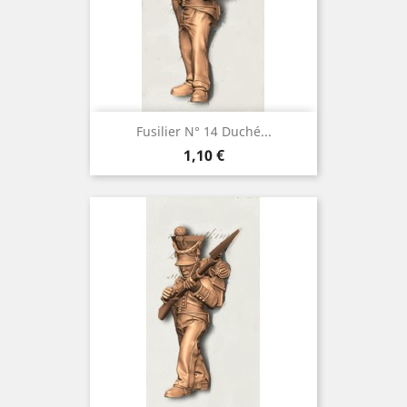
Fusilier N° 14 Duché...
Prix
1,10 €