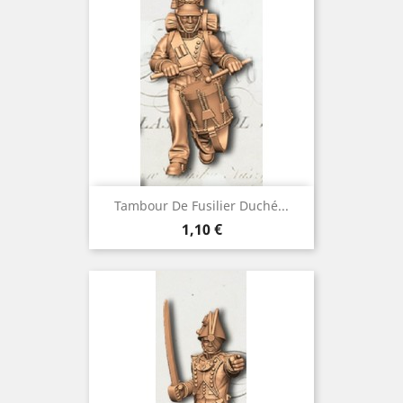
Tambour De Fusilier Duché...
Prix
1,10 €