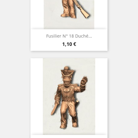
Fusilier N° 18 Duché...
Prix
1,10 €