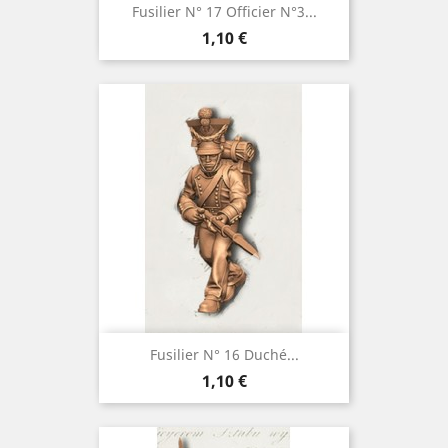
Fusilier N° 17 Officier N°3...
Prix
1,10 €
Fusilier N° 16 Duché...
Prix
1,10 €