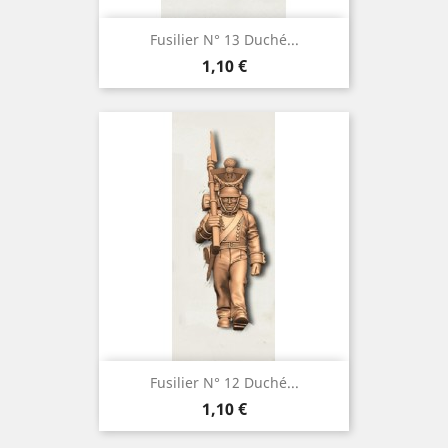
Fusilier N° 13 Duché...
Prix
1,10 €
Fusilier N° 12 Duché...
Prix
1,10 €