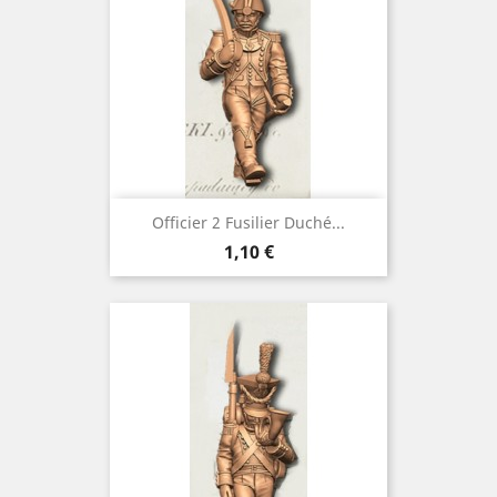
Officier 2 Fusilier Duché...
Prix
1,10 €