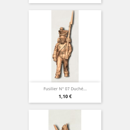
Fusilier N° 07 Duché...
Prix
1,10 €