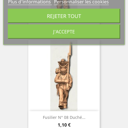
Plus d'informations
Personnaliser les cookies
REJETER TOUT
Fusilier N° 09 Duché...
Prix
1,10 €
J'ACCEPTE
Fusilier N° 08 Duché...
Prix
1,10 €