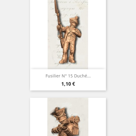
Fusilier N° 15 Duché...
Prix
1,10 €