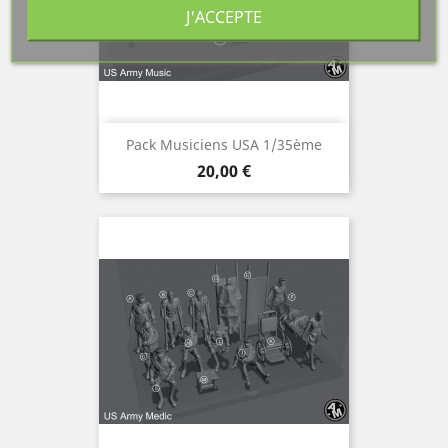
J'ACCEPTE
Pack Musiciens USA 1/35ème
Prix
20,00 €