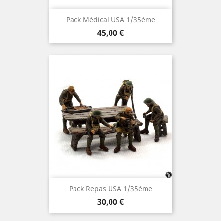
Pack Médical USA 1/35ème
Prix
45,00 €
Pack Repas USA 1/35ème
Prix
30,00 €