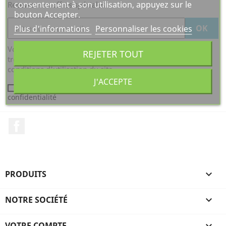
consentement à son utilisation, appuyez sur le
Recevez nos offres spéciales
bouton Accepter.
Plus d'informations
Personnaliser les cookies
Vous pouvez vous désinscrire à tout moment. Vous
REJETER TOUT
trouverez pour cela nos informations de contact dans les
conditions d'utilisation du site.
J'ACCEPTE
J'accepte les conditions générales et la politique de
confidentialité
Facebook
PRODUITS

NOTRE SOCIÉTÉ

VOTRE COMPTE
