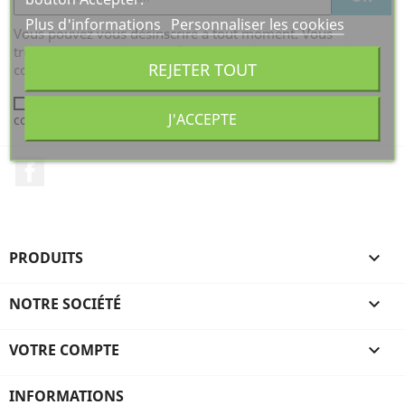
Plus d'informations
Personnaliser les cookies
Vous pouvez vous désinscrire à tout moment. Vous
trouverez pour cela nos informations de contact dans les
REJETER TOUT
conditions d'utilisation du site.
J'accepte les conditions générales et la politique de
J'ACCEPTE
confidentialité
Facebook
PRODUITS

NOTRE SOCIÉTÉ

VOTRE COMPTE

INFORMATIONS