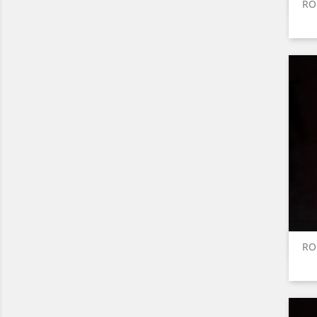
RO
RO