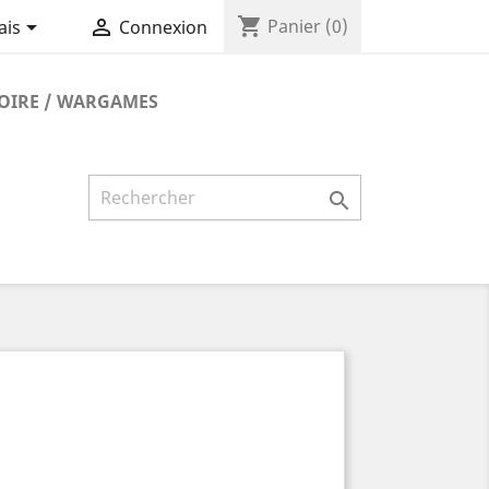
shopping_cart


Panier
(0)
ais
Connexion
TOIRE / WARGAMES
