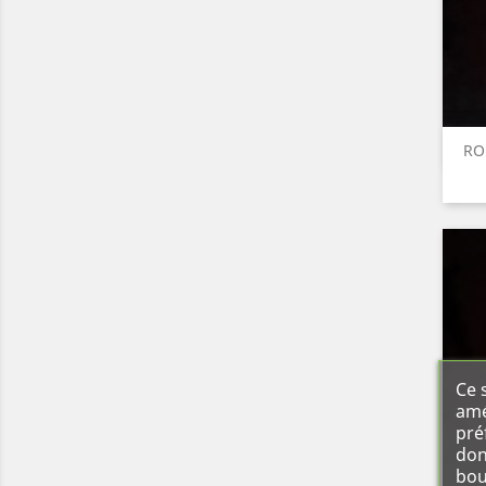
RO
Ce 
amé
pré
don
bou