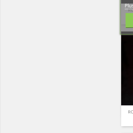
Plu
RO
RO