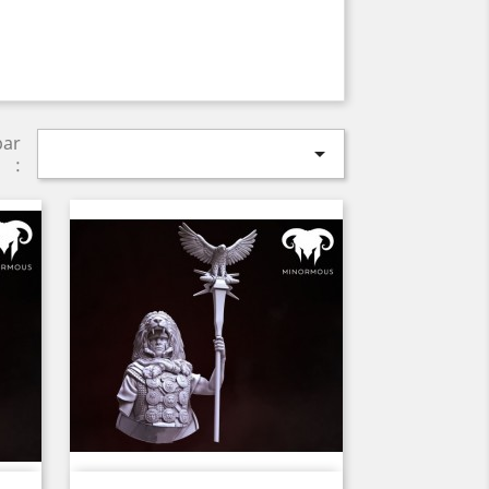
par

: