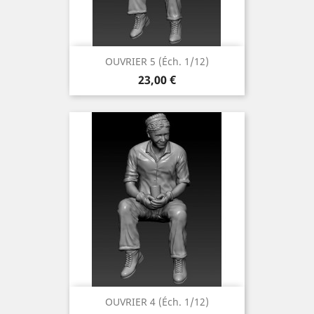
OUVRIER 5 (éch. 1/12)
Prix
23,00 €
OUVRIER 4 (éch. 1/12)