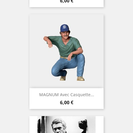
Prix
6,00 €
MAGNUM Avec Casquette...
Prix
6,00 €