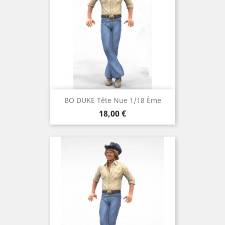
BO DUKE Tête Nue 1/18 Ème
Prix
18,00 €