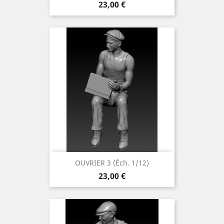
Prix
23,00 €
OUVRIER 3 (éch. 1/12)
Prix
23,00 €