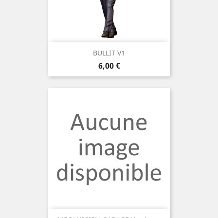
BULLIT V1
Prix
6,00 €