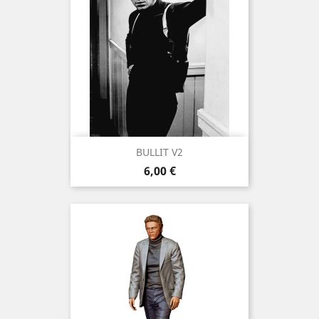
BULLIT V2
Prix
6,00 €