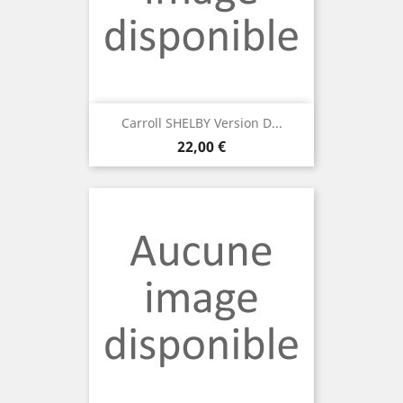
Carroll SHELBY Version D...
Prix
22,00 €