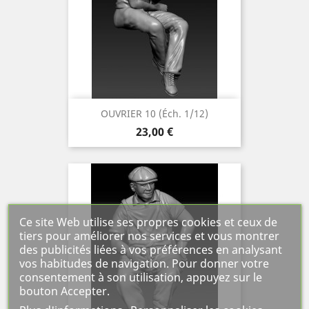
OUVRIER 10 (éch. 1/12)
Prix
23,00 €
Ce site Web utilise ses propres cookies et ceux de
tiers pour améliorer nos services et vous montrer
des publicités liées à vos préférences en analysant
vos habitudes de navigation. Pour donner votre
consentement à son utilisation, appuyez sur le
bouton Accepter.