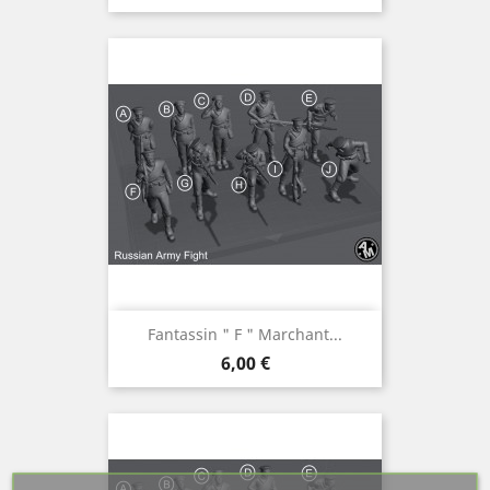
Fantassin " F " Marchant...
Prix
6,00 €