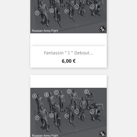
Fantassin " I " Debout...
Prix
6,00 €