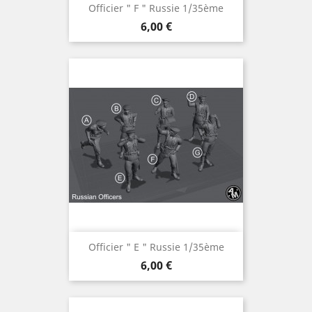
Officier " F " Russie 1/35ème
Prix
6,00 €
Officier " E " Russie 1/35ème
Prix
6,00 €