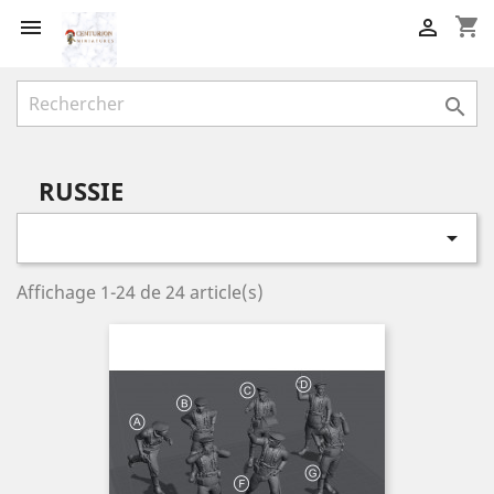
shopping_cart



RUSSIE

Affichage 1-24 de 24 article(s)