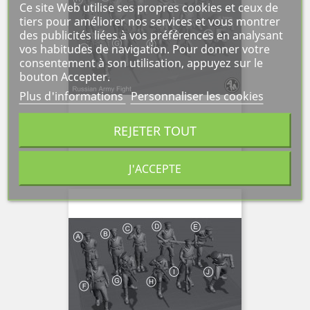
Ce site Web utilise ses propres cookies et ceux de
tiers pour améliorer nos services et vous montrer
des publicités liées à vos préférences en analysant
vos habitudes de navigation. Pour donner votre
consentement à son utilisation, appuyez sur le
bouton Accepter.
Plus d'informations
Personnaliser les cookies
REJETER TOUT
Fantassin " E " Courant...
Prix
6,00 €
J'ACCEPTE