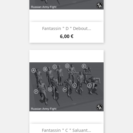
Fantassin " D " Debout...
Prix
6,00 €
Fantassin " C " Saluant...