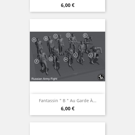
Prix
6,00 €
Fantassin " B " Au Garde À...
Prix
6,00 €