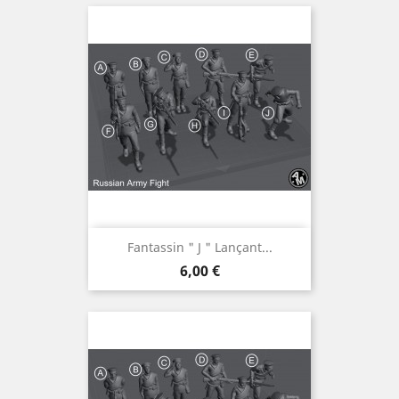
Fantassin " J " Lançant...
Prix
6,00 €