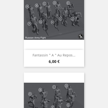
Fantassin " A " Au Repos...
Prix
6,00 €