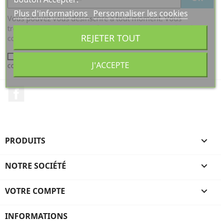
Plus d'informations
Personnaliser les cookies
Vous pouvez vous désinscrire à tout moment. Vous
trouverez pour cela nos informations de contact dans les
REJETER TOUT
conditions d'utilisation du site.
J'accepte les conditions générales et la politique de
J'ACCEPTE
confidentialité
Facebook
PRODUITS

NOTRE SOCIÉTÉ

VOTRE COMPTE

INFORMATIONS