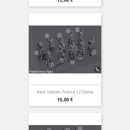
12,00 €
Pack Soldats France 1/72ème
Prix
15,00 €