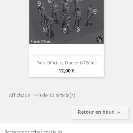
Pack Officiers France 1/72ème
Prix
12,00 €
Affichage 1-10 de 10 article(s)
Retour en haut

Recevez nos offres spéciales