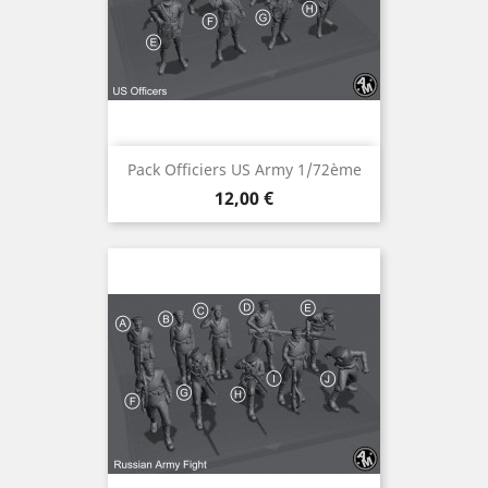
Pack Officiers US Army 1/72ème
Prix
12,00 €