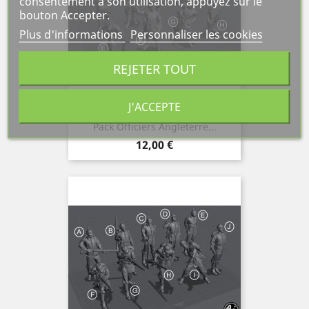
consentement à son utilisation, appuyez sur le
bouton Accepter.
Plus d'informations
Personnaliser les cookies
REJETER TOUT
J'ACCEPTE
Pack Officiers Angleterre...
Prix
12,00 €