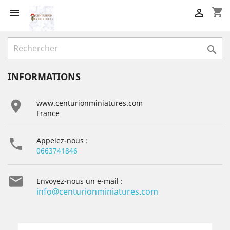
shopping_cart



INFORMATIONS

www.centurionminiatures.com
France

Appelez-nous :
0663741846

Envoyez-nous un e-mail :
info@centurionminiatures.com