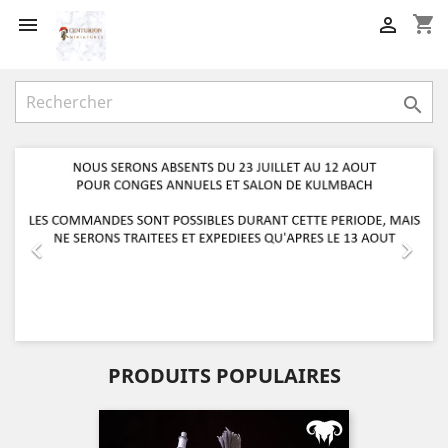
shopping_cart



Précédent
Suiv


PRODUITS POPULAIRES