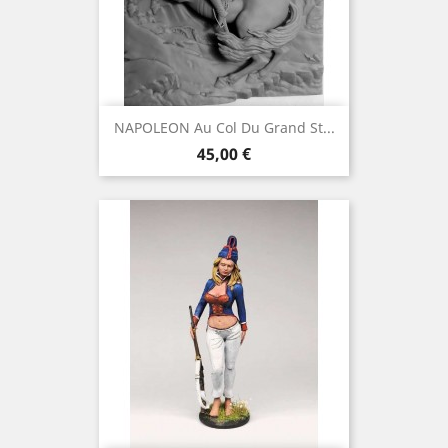
NAPOLEON Au Col Du Grand St...
Prix
45,00 €