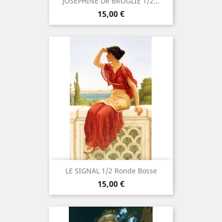
JOSEPHINE De BROGLIE 1/2...
Prix
15,00 €
LE SIGNAL 1/2 Ronde Bosse
Prix
15,00 €