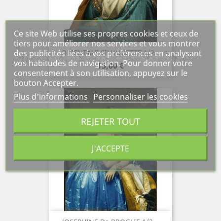
Ce site Web utilise ses propres cookies et ceux de
tiers pour améliorer nos services et vous montrer
des publicités liées à vos préférences en analysant
ORIENTALE SILHOUETTE 1/2...
vos habitudes de navigation. Pour donner votre
Prix
15,00 €
consentement à son utilisation, appuyez sur le
bouton Accepter.
Plus d'informations
Personnaliser les cookies
REJETER TOUT
J'ACCEPTE