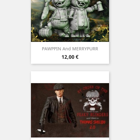
PAWPPIN And MERRYPURR
Prix
12,00 €