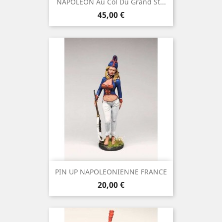
NAPOLEON Au Col Du Grand St...
Precio
45,00 €
PIN UP NAPOLEONIENNE FRANCE
Precio
20,00 €