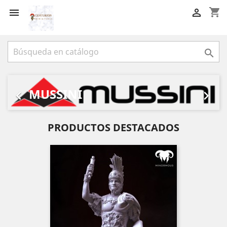
shopping_cart



Anterior
Sigu
MUSSINI


PRODUCTOS DESTACADOS