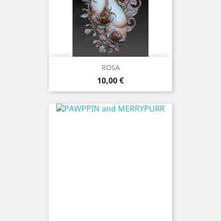
ROSA
Precio
10,00 €