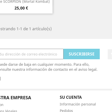
Vista rápida

te SCORPION (Mortal Kombat)
Precio
25,00 €
trando 1-1 de 1 artículo(s)
ede darse de baja en cualquier momento. Para ello,
nsulte nuestra información de contacto en el aviso legal.
TRA EMPRESA
SU CUENTA
Información personal
son
Pedidos
ns légales