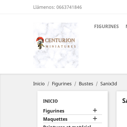
Llámenos:
0663741846
FIGURINES
Inicio
Figurines
Bustes
Sanix3d
S
INICIO

Figurines

Maquettes