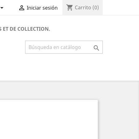
shopping_cart


Carrito
(0)
Iniciar sesión
S ET DE COLLECTION.
