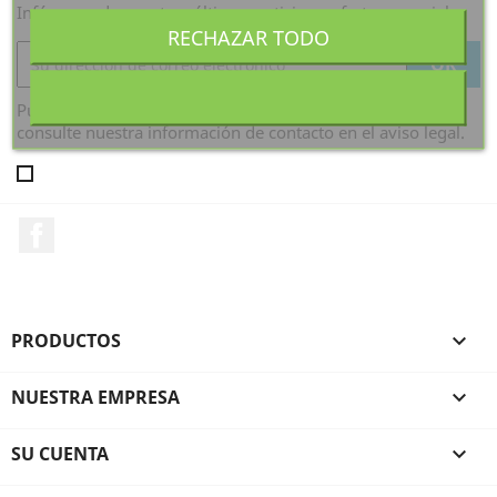
Infórmese de nuestras últimas noticias y ofertas especiales
RECHAZAR TODO
Puede darse de baja en cualquier momento. Para ello,
consulte nuestra información de contacto en el aviso legal.
Facebook
PRODUCTOS

NUESTRA EMPRESA

SU CUENTA
