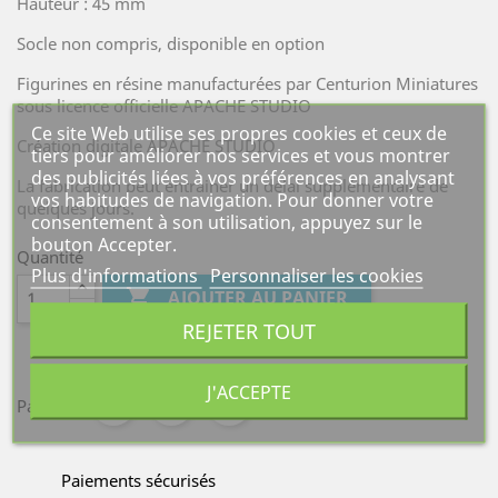
Hauteur : 45 mm
Socle non compris, disponible en option
Figurines en résine manufacturées par Centurion Miniatures
sous licence officielle APACHE STUDIO
Ce site Web utilise ses propres cookies et ceux de
Création digitale APACHE STUDIO
tiers pour améliorer nos services et vous montrer
des publicités liées à vos préférences en analysant
La fabrication peut entrainer un délai supplémentaire de
vos habitudes de navigation. Pour donner votre
quelques jours.
consentement à son utilisation, appuyez sur le
bouton Accepter.
Quantité
Plus d'informations
Personnaliser les cookies

AJOUTER AU PANIER
REJETER TOUT
J'ACCEPTE
Partager
Paiements sécurisés