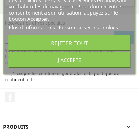
des publicités liées à vos préférences en analysant
vos habitudes de navigation. Pour donner votre
consentement à son utilisation, appuyez sur le
bouton Accepter.
Recevez nos offres spéciales
Plus d'informations
Personnaliser les cookies
REJETER TOUT
Vous pouvez vous désinscrire à tout moment. Vous
trouverez pour cela nos informations de contact dans les
J'ACCEPTE
conditions d'utilisation du site.
J'accepte les conditions générales et la politique de
confidentialité
Facebook
PRODUITS
