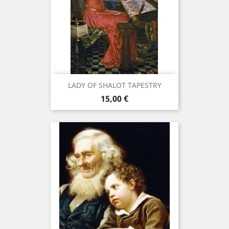
LADY OF SHALOT TAPESTRY
Prix
15,00 €