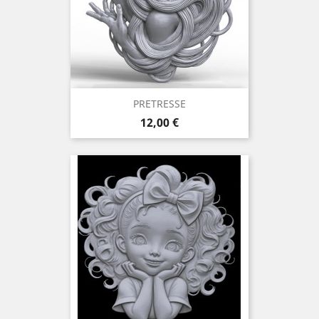
PRETRESSE
Prix
12,00 €