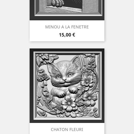
MINOU A LA FENETRE
Prix
15,00 €
CHATON FLEURI