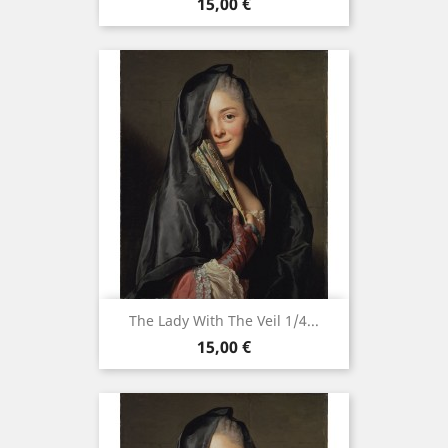
Prix
15,00 €
The Lady With The Veil 1/4...
Prix
15,00 €