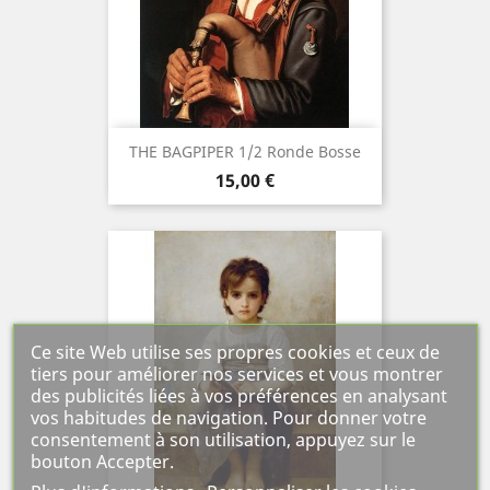
THE BAGPIPER 1/2 Ronde Bosse
Prix
15,00 €
Ce site Web utilise ses propres cookies et ceux de
tiers pour améliorer nos services et vous montrer
des publicités liées à vos préférences en analysant
vos habitudes de navigation. Pour donner votre
consentement à son utilisation, appuyez sur le
bouton Accepter.