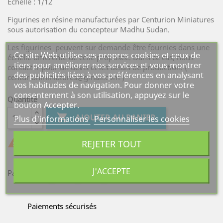
Echelle : 1/12
Figurines en résine manufacturées par Centurion Miniatures
sous autorisation du concepteur Madhu Sudan.
Les figurines peuvent sur demande être fournies dans une
Ce site Web utilise ses propres cookies et ceux de
échelle différente de celle proposée. Dans ce cas, nous
tiers pour améliorer nos services et vous montrer
contacter pour un devis et les délais de production. (
des publicités liées à vos préférences en analysant
centurionminiatures@gmail.com )
vos habitudes de navigation. Pour donner votre
consentement à son utilisation, appuyez sur le
Quantité
bouton Accepter.

AJOUTER AU PANIER
Plus d'informations
Personnaliser les cookies

REJETER TOUT
Derniers articles en stock
J'ACCEPTE
Partager
Paiements sécurisés