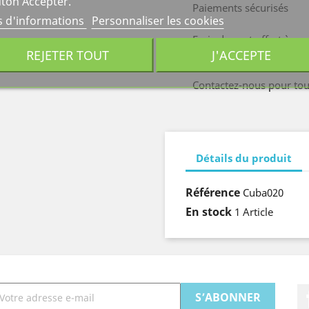
ton Accepter.
Paiements sécurisés
s d'informations
Personnaliser les cookies
Frais de port offert à pa
REJETER TOUT
Calculé sur la base du m
J'ACCEPTE
Contactez-nous pour tou
Détails du produit
Référence
Cuba020
En stock
1 Article