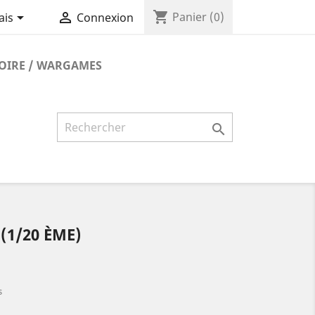
shopping_cart


Panier
(0)
ais
Connexion
TOIRE / WARGAMES

(1/20 ÈME)
s