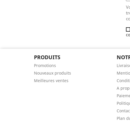
V
tr
co
co
PRODUITS
NOTR
Promotions
Livrai
Nouveaux produits
Mentio
Meilleures ventes
Conditi
A prop
Paieme
Politiq
Contac
Plan d