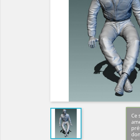
Ce 
amé
pré
don