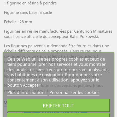
1 figurine en résine à peindre
Figurine sans base ni socle
Echelle : 28 mm
Figurines en résine manufacturées par Centurion Miniatures
sous licence officielle du concepteur Rafal Polkowski.
Les figurines peuvent sur demande être fournies dans une
échelle différente de celle proposée. Dans ce cas, nous
contacter pour un devis et les délais de production. (
Ce site Web utilise ses propres cookies et ceux de
centurionminiatures@gmail.com )
tiers pour améliorer nos services et vous montrer
des publicités liées à vos préférences en analysant
Les photos peuvent montrer une version peinte et décorée,
vos habitudes de navigation. Pour donner votre
les pièces vendues sont non peintes et non décorées.
consentement à son utilisation, appuyez sur le
bouton Accepter.
Nous pouvons vous fournir des versions peintes, (nous
contacter pour un devis).
Plus d'informations
Personnaliser les cookies
Quantité
REJETER TOUT

AJOUTER AU PANIER