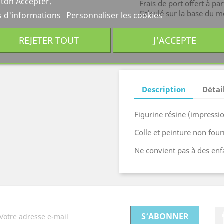
ton Accepter.
Frais de port offert à pa
Calculé sur la base du m
s d'informations
Personnaliser les cookies
Contactez-nous pour tou
REJETER TOUT
J'ACCEPTE
Description
Détai
Figurine résine (impressi
Colle et peinture non four
Ne convient pas à des enf