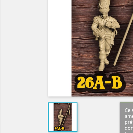
Ce 
amé
pré
don