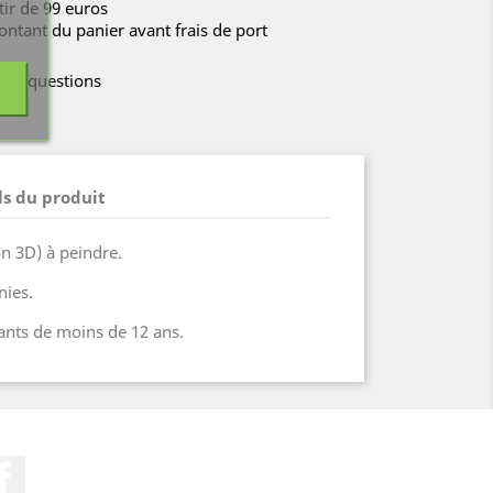
rtir de 99 euros
ontant du panier avant frais de port
tes questions
ls du produit
on 3D) à peindre.
nies.
ants de moins de 12 ans.
Facebook