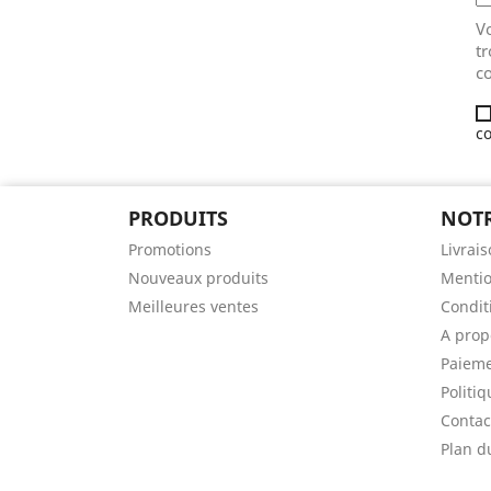
V
tr
co
co
PRODUITS
NOTR
Promotions
Livrai
Nouveaux produits
Mentio
Meilleures ventes
Conditi
A prop
Paieme
Politiq
Contac
Plan d