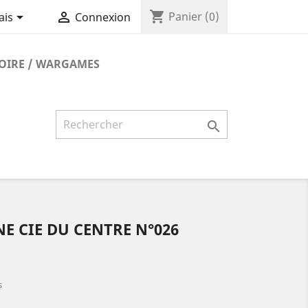
shopping_cart


Panier
(0)
ais
Connexion
TOIRE / WARGAMES

NE CIE DU CENTRE N°026
s