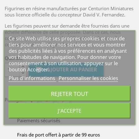
Figurines en résine manufacturées par Centurion Miniatures
sous licence officielle du concepteur David V. Fernandez.
Les figurines peuvent sur demande être fournies dans une
échelle différente de celle proposée. Dans ce cas, nous
Ce site Web utilise ses propres cookies et ceux de
contacter pour un devis et les délais de production. (
tiers pour améliorer nos services et vous montrer
centurionminiatures@gmail.com )
des publicités liées à vos préférences en analysant
vos habitudes de navigation. Pour donner votre
Quantité
consentement à son utilisation, appuyez sur le
bouton Accepter.

AJOUTER AU PANIER
Plus d'informations
Personnaliser les cookies
REJETER TOUT
Partager
J'ACCEPTE
Paiements sécurisés
Frais de port offert à partir de 99 euros