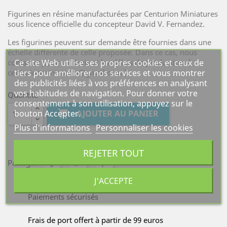
Figurines en résine manufacturées par Centurion Miniatures
sous licence officielle du concepteur David V. Fernandez.
Les figurines peuvent sur demande être fournies dans une
échelle différente de celle proposée. Dans ce cas, nous
Ce site Web utilise ses propres cookies et ceux de
contacter pour un devis et les délais de production. (
tiers pour améliorer nos services et vous montrer
centurionminiatures@gmail.com )
des publicités liées à vos préférences en analysant
vos habitudes de navigation. Pour donner votre
Quantité
consentement à son utilisation, appuyez sur le
bouton Accepter.

AJOUTER AU PANIER
Plus d'informations
Personnaliser les cookies
REJETER TOUT
Partager
J'ACCEPTE
Paiements sécurisés
Frais de port offert à partir de 99 euros