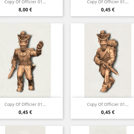
Vorschau
Vorschau


Copy Of Officier 01...
Copy Of Officier 01...
Preis
Preis
8,00 €
0,45 €
Vorschau
Vorschau


Copy Of Officier 01...
Copy Of Officier 01...
Preis
Preis
0,45 €
0,45 €