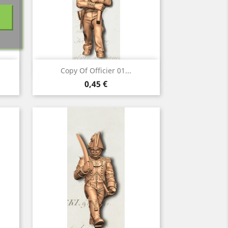
Vorschau

Copy Of Officier 01...
Preis
0,45 €