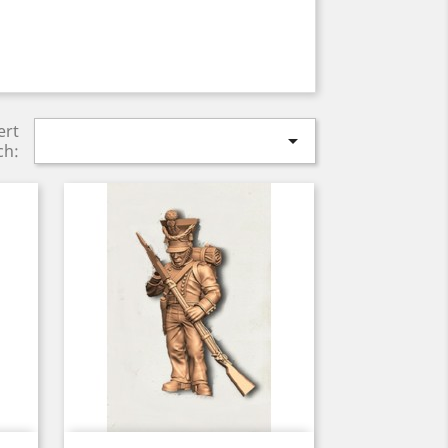
ert

ch: