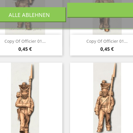
ALLE ABLEHNEN
Vorschau
Vorschau


Copy Of Officier 01...
Copy Of Officier 01...
Preis
Preis
0,45 €
0,45 €