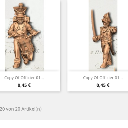
Vorschau
Vorschau


Copy Of Officier 01...
Copy Of Officier 01...
Preis
Preis
0,45 €
0,45 €
 20 von 20 Artikel(n)