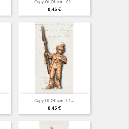
Vorschau

Copy Of Officier 01...
Preis
0,45 €
Vorschau

Copy Of Officier 01...
Preis
0,45 €