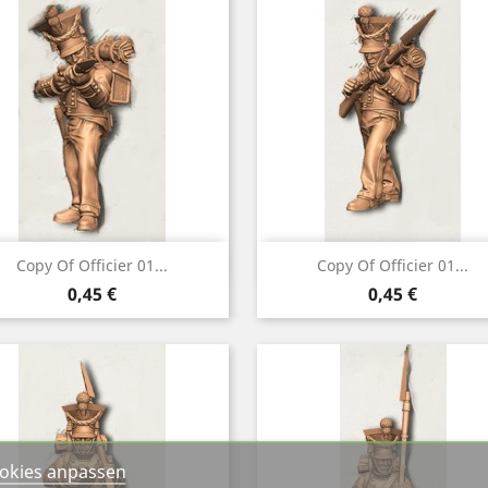
Vorschau
Vorschau


Copy Of Officier 01...
Copy Of Officier 01...
Preis
Preis
0,45 €
0,45 €
okies anpassen