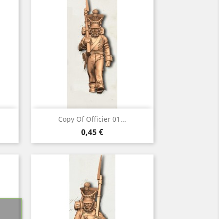
Vorschau

Copy Of Officier 01...
Preis
0,45 €