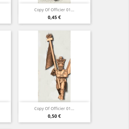
Vorschau

Copy Of Officier 01...
Preis
0,45 €
Vorschau

Copy Of Officier 01...
Preis
0,50 €