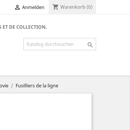
shopping_cart


Warenkorb
(0)
Anmelden
S ET DE COLLECTION.

ovie
Fusilliers de la ligne