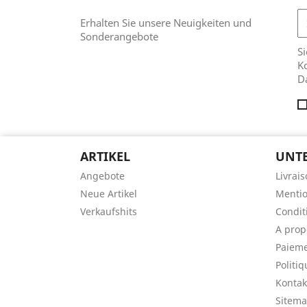
Erhalten Sie unsere Neuigkeiten und
Sonderangebote
Si
Ko
D
ARTIKEL
UNT
Angebote
Livrai
Neue Artikel
Mentio
Verkaufshits
Conditi
A prop
Paieme
Politiq
Kontak
Sitem