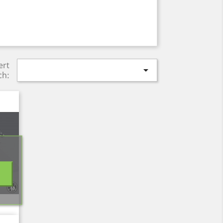
ert

ch: