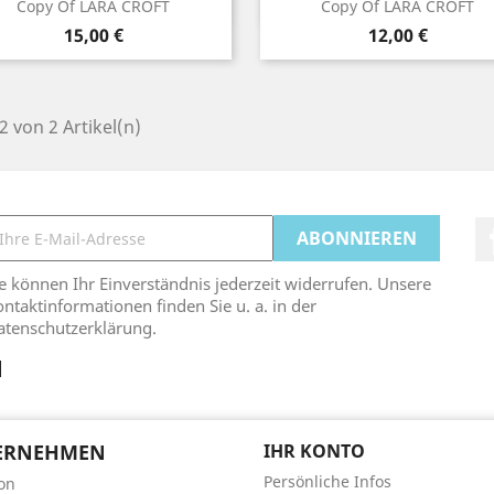
Vorschau
Vorschau


Copy Of LARA CROFT
Copy Of LARA CROFT
Preis
Preis
15,00 €
12,00 €
 2 von 2 Artikel(n)
e können Ihr Einverständnis jederzeit widerrufen. Unsere
ntaktinformationen finden Sie u. a. in der
atenschutzerklärung.
ERNEHMEN
IHR KONTO
Persönliche Infos
son