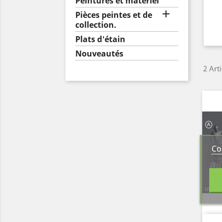
Peintures et matériel

Pièces peintes et de
collection.
Plats d'étain
Nouveautés
2 Art
Co