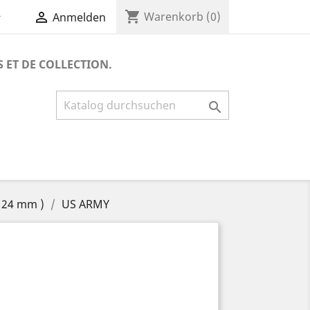
shopping_cart


Warenkorb
(0)
Anmelden
S ET DE COLLECTION.

 24 mm )
US ARMY