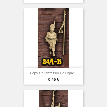
Copy Of Fantassin De Ligne...
Preis
0,45 €