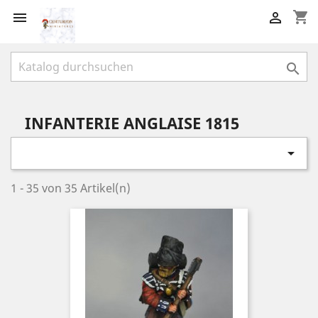
shopping_cart



INFANTERIE ANGLAISE 1815

1 - 35 von 35 Artikel(n)