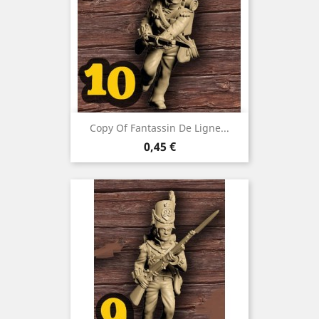
Copy Of Fantassin De Ligne...
Preis
0,45 €