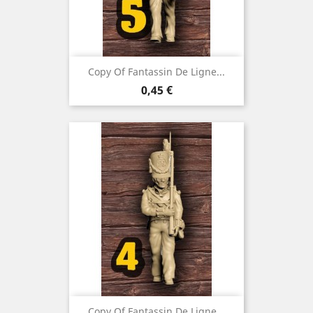
Copy Of Fantassin De Ligne...
Preis
0,45 €
Copy Of Fantassin De Ligne...