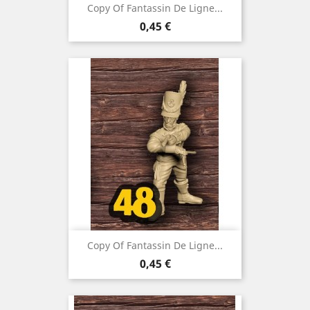
Copy Of Fantassin De Ligne...
Preis
0,45 €
Copy Of Fantassin De Ligne...
Preis
0,45 €