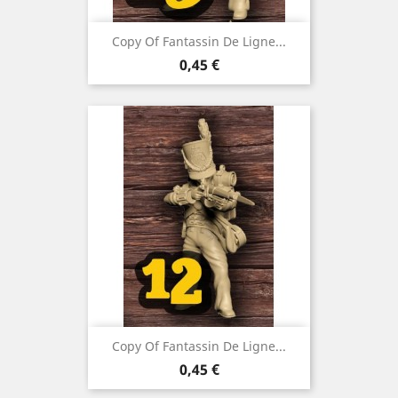
Copy Of Fantassin De Ligne...
Preis
0,45 €
Copy Of Fantassin De Ligne...
Preis
0,45 €