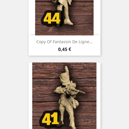
Copy Of Fantassin De Ligne...
Preis
0,45 €