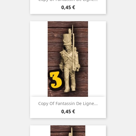
Preis
0,45 €
Copy Of Fantassin De Ligne...
Preis
0,45 €