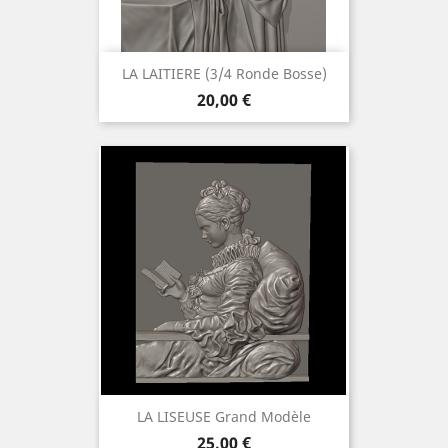
LA LAITIERE (3/4 Ronde Bosse)
Preis
20,00 €
LA LISEUSE Grand Modèle
Preis
25,00 €