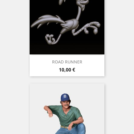
ROAD RUNNER
Preis
10,00 €