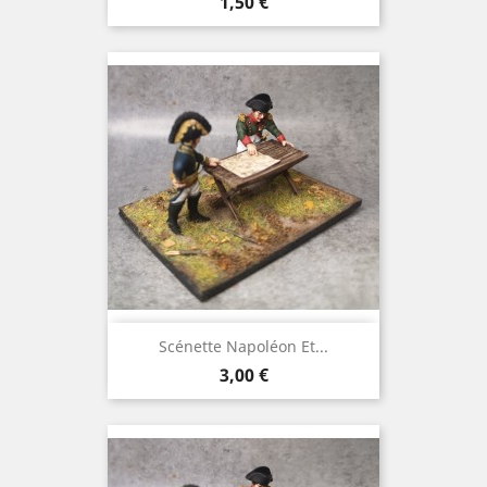
Preis
1,50 €
Scénette Napoléon Et...
Preis
3,00 €