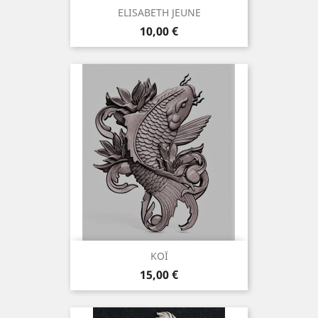
ELISABETH JEUNE
Preis
10,00 €
KOÏ
Preis
15,00 €