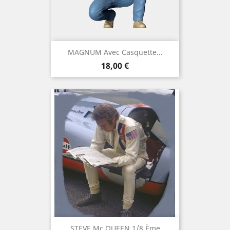
MAGNUM Avec Casquette...
Preis
18,00 €
STEVE Mc QUEEN 1/8 Ème