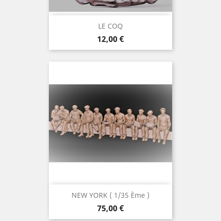
LE COQ
Preis
12,00 €
NEW YORK ( 1/35 Ème )
Preis
75,00 €