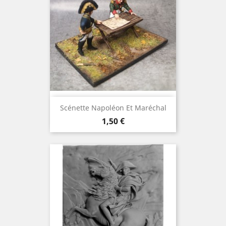
Scénette Napoléon Et Maréchal
Preis
1,50 €