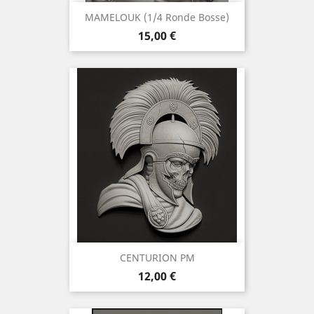
MAMELOUK (1/4 Ronde Bosse)
Preis
15,00 €
CENTURION PM
Preis
12,00 €