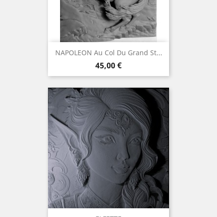
NAPOLEON Au Col Du Grand St...
Preis
45,00 €