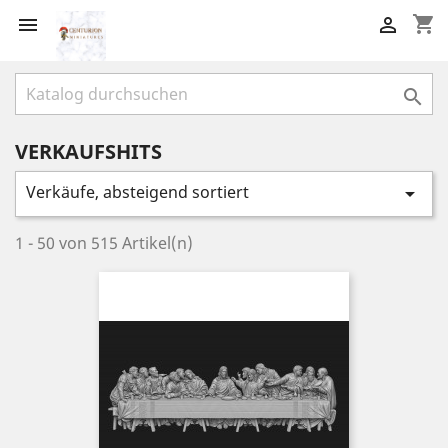
shopping_cart



VERKAUFSHITS
Verkäufe, absteigend sortiert

1 - 50 von 515 Artikel(n)