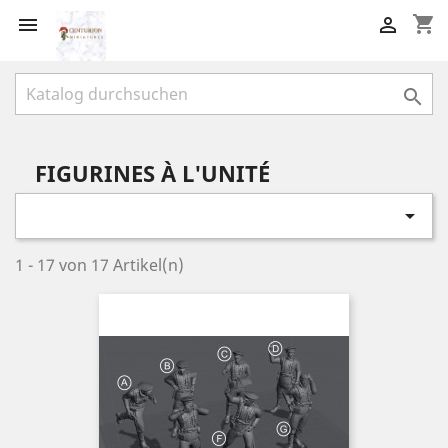
shopping_cart



FIGURINES À L'UNITÉ

1 - 17 von 17 Artikel(n)