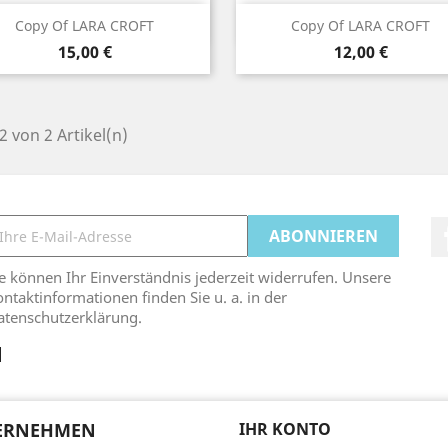
Vorschau
Vorschau


Copy Of LARA CROFT
Copy Of LARA CROFT
Preis
Preis
15,00 €
12,00 €
 2 von 2 Artikel(n)
e können Ihr Einverständnis jederzeit widerrufen. Unsere
ntaktinformationen finden Sie u. a. in der
atenschutzerklärung.
ERNEHMEN
IHR KONTO