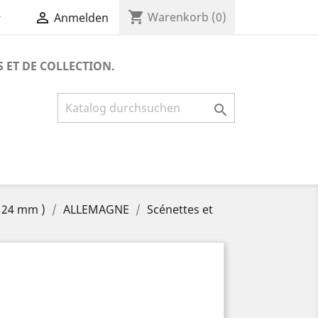
shopping_cart


Warenkorb
(0)
Anmelden
S ET DE COLLECTION.

 24 mm )
ALLEMAGNE
Scénettes et