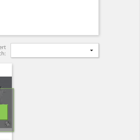
ert

ch: