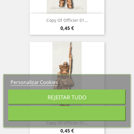
Copy Of Officier 01...
Preço
0,45 €
Personalizar Cookies
REJEITAR TUDO
Copy Of Officier 01...
Preço
0,45 €