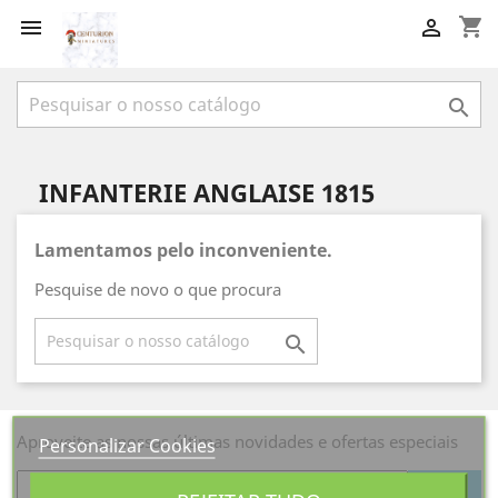
shopping_cart



INFANTERIE ANGLAISE 1815
Lamentamos pelo inconveniente.
Pesquise de novo o que procura

Aproveite as nossas últimas novidades e ofertas especiais
Personalizar Cookies