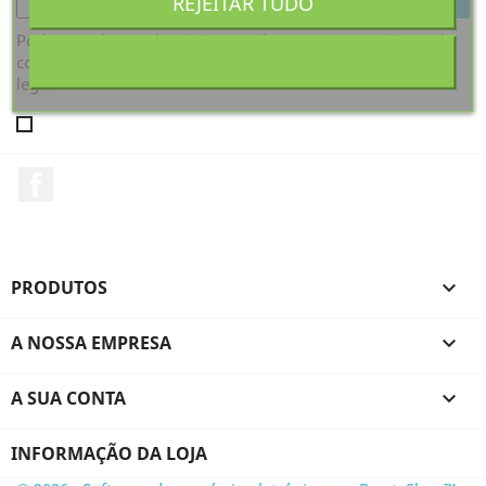
REJEITAR TUDO
Pode cancelar a subscrição a qualquer momento. Para tal,
consulte a nossa informação de contacto na declaração
legal.
Facebook
PRODUTOS

A NOSSA EMPRESA

A SUA CONTA

INFORMAÇÃO DA LOJA