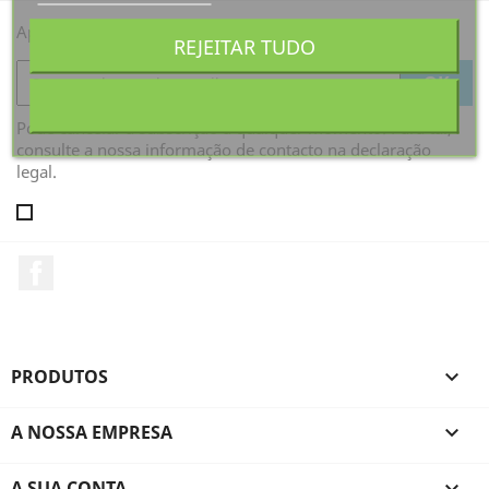
Aproveite as nossas últimas novidades e ofertas especiais
REJEITAR TUDO
Pode cancelar a subscrição a qualquer momento. Para tal,
consulte a nossa informação de contacto na declaração
legal.
Facebook
PRODUTOS

A NOSSA EMPRESA

A SUA CONTA
