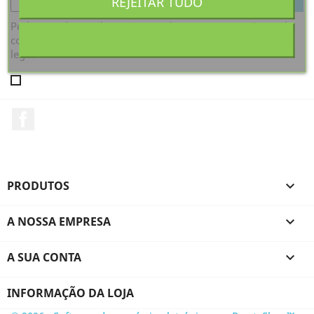
REJEITAR TUDO
Pode cancelar a subscrição a qualquer momento. Para tal,
consulte a nossa informação de contacto na declaração
legal.
Facebook
PRODUTOS

A NOSSA EMPRESA

A SUA CONTA

INFORMAÇÃO DA LOJA