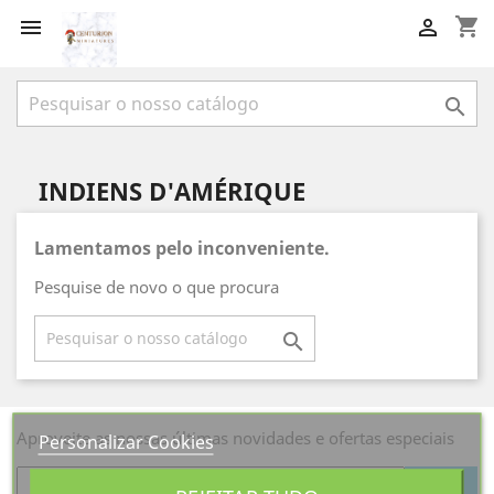
shopping_cart



INDIENS D'AMÉRIQUE
Lamentamos pelo inconveniente.
Pesquise de novo o que procura

Aproveite as nossas últimas novidades e ofertas especiais
Personalizar Cookies