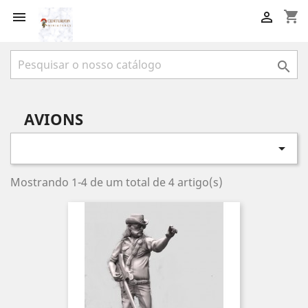
shopping_cart



AVIONS

Mostrando 1-4 de um total de 4 artigo(s)