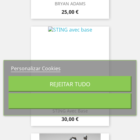
BRYAN ADAMS
Preço
25,00 €
Personalizar Cookies
REJEITAR TUDO
STING Avec Base
Preço
30,00 €