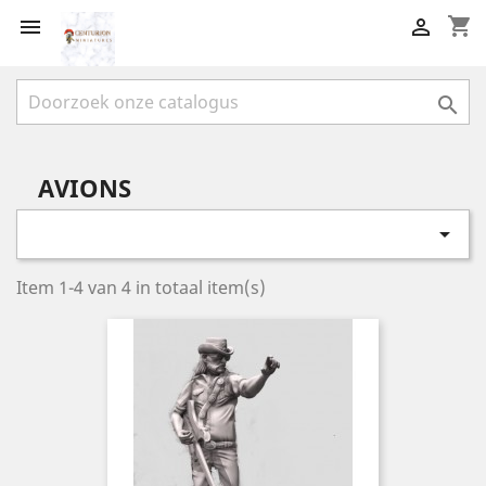
shopping_cart



AVIONS

Item 1-4 van 4 in totaal item(s)