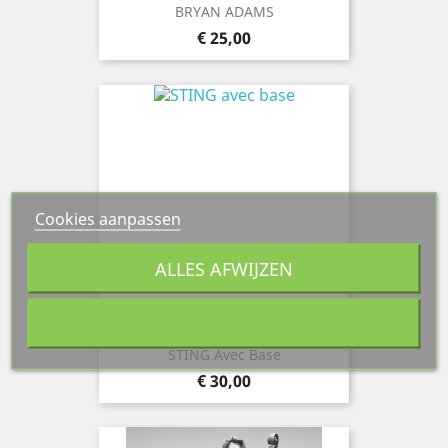
BRYAN ADAMS
Prijs
€ 25,00
Cookies aanpassen
ALLES AFWIJZEN
STING Avec Base
Prijs
€ 30,00