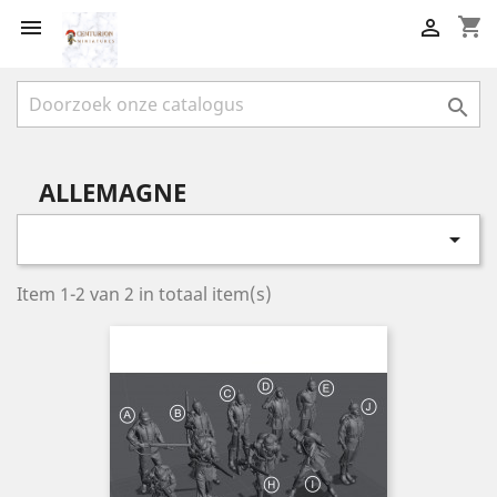
shopping_cart



ALLEMAGNE

Item 1-2 van 2 in totaal item(s)