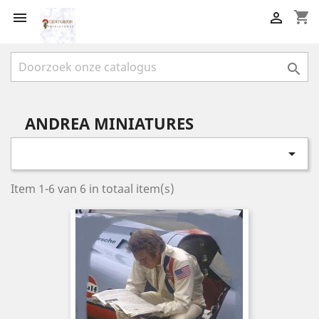
shopping_cart



ANDREA MINIATURES

Item 1-6 van 6 in totaal item(s)