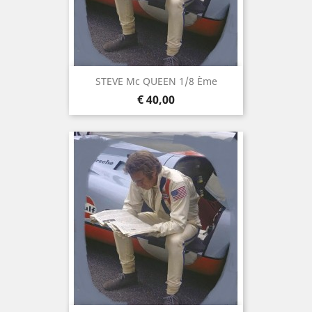
STEVE Mc QUEEN 1/8 Ème
Prijs
€ 40,00