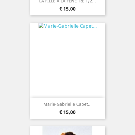
LA FILLE A LA FENETRE 1/2...
Prijs
€ 15,00
Marie-Gabrielle Capet...
Prijs
€ 15,00