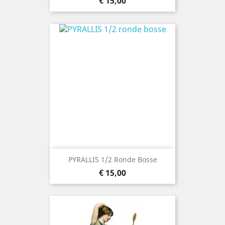
Prijs
€ 15,00
PYRALLIS 1/2 Ronde Bosse
Prijs
€ 15,00