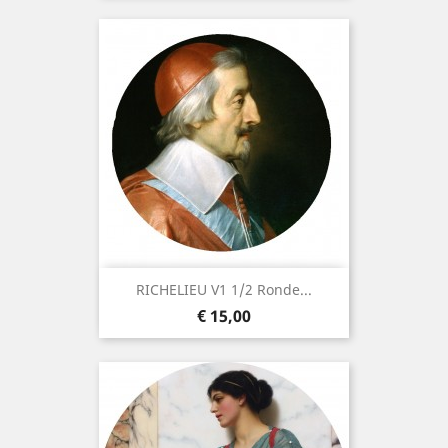
RICHELIEU V1 1/2 Ronde...
Prijs
€ 15,00