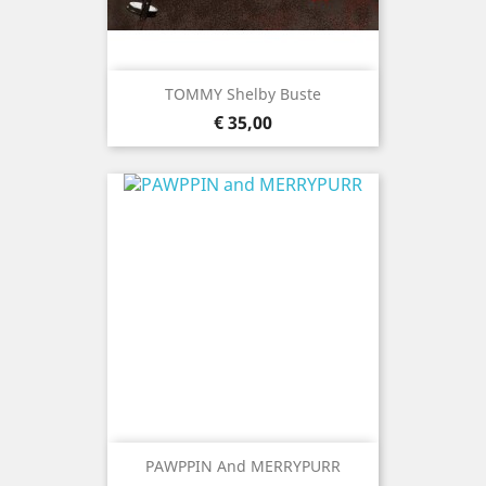
TOMMY Shelby Buste
Prijs
€ 35,00
PAWPPIN And MERRYPURR