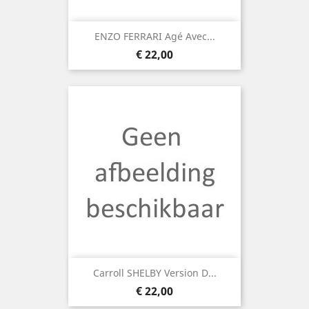
ENZO FERRARI Agé Avec...
Prijs
€ 22,00
Carroll SHELBY Version D...
Prijs
€ 22,00