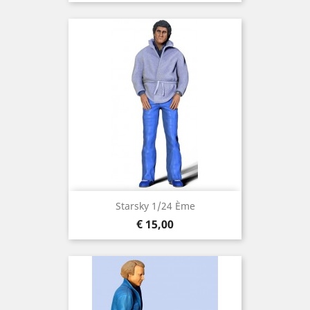
Starsky 1/24 Ème
Prijs
€ 15,00