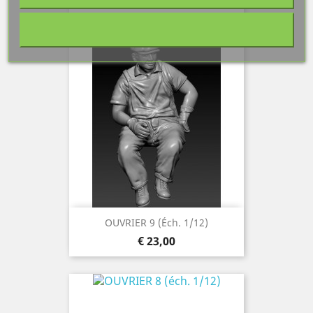
Prijs
€ 23,00
OUVRIER 9 (éch. 1/12)
Prijs
€ 23,00