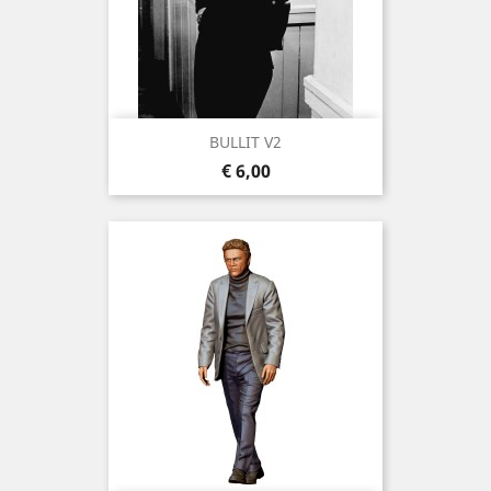
BULLIT V2
Prijs
€ 6,00