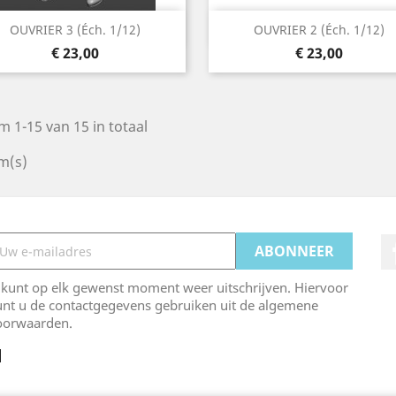
Snel bekijken
Snel bekijken


OUVRIER 3 (éch. 1/12)
OUVRIER 2 (éch. 1/12)
Prijs
Prijs
€ 23,00
€ 23,00
m 1-15 van 15 in totaal
m(s)
 kunt op elk gewenst moment weer uitschrijven. Hiervoor
unt u de contactgegevens gebruiken uit de algemene
oorwaarden.