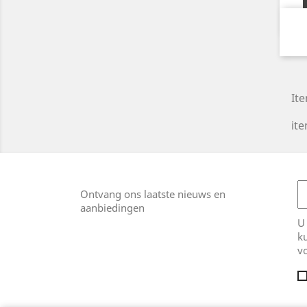
Ite
ite
Ontvang ons laatste nieuws en
aanbiedingen
U
k
v