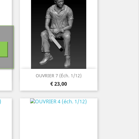
Snel bekijken

OUVRIER 7 (éch. 1/12)
Prijs
€ 23,00