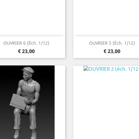
Snel bekijken
Snel bekijken


OUVRIER 6 (éch. 1/12)
OUVRIER 5 (éch. 1/12)
Prijs
Prijs
€ 23,00
€ 23,00