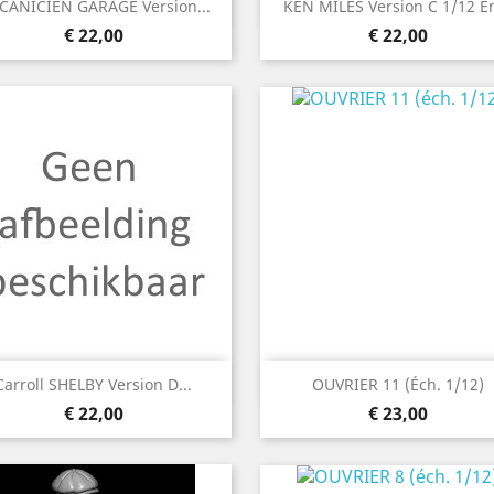
Snel bekijken
Snel bekijken


CANICIEN GARAGE Version...
KEN MILES Version C 1/12 
Prijs
Prijs
€ 22,00
€ 22,00
Snel bekijken
Snel bekijken


Carroll SHELBY Version D...
OUVRIER 11 (éch. 1/12)
Prijs
Prijs
€ 22,00
€ 23,00