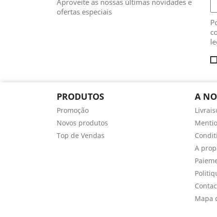
Aproveite as nossas últimas novidades e
ofertas especiais
Po
co
le
PRODUTOS
A NO
Promoção
Livrai
Novos produtos
Mentio
Top de Vendas
Conditi
A prop
Paieme
Politiq
Contac
Mapa d