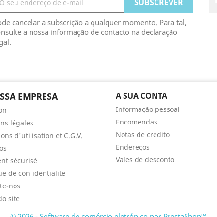
de cancelar a subscrição a qualquer momento. Para tal,
nsulte a nossa informação de contacto na declaração
gal.
SSA EMPRESA
A SUA CONTA
Informação pessoal
son
Encomendas
ns légales
Notas de crédito
ons d'utilisation et C.G.V.
Endereços
os
Vales de desconto
nt sécurisé
ue de confidentialité
te-nos
o site
© 2026 - Software de comércio eletrónico por PrestaShop™