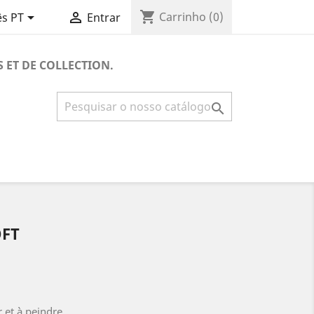
shopping_cart


Carrinho
(0)
s PT
Entrar
S ET DE COLLECTION.

OFT
r et à peindre