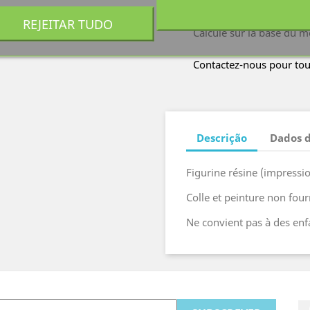
Frais de port offert à pa
REJEITAR TUDO
Calculé sur la base du m
Contactez-nous pour tou
Descrição
Dados 
Figurine résine (impressio
Colle et peinture non four
Ne convient pas à des enf